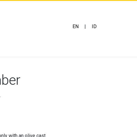
EN
|
ID
ber
r
ly with an olive cast.