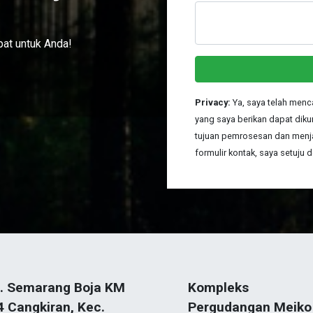
at untuk Anda!
Privacy:
Ya, saya telah menc
yang saya berikan dapat diku
tujuan pemrosesan dan menj
formulir kontak, saya setuju
l. Semarang Boja KM
Kompleks
4 Cangkiran, Kec.
Pergudangan Meiko