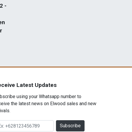
2 -
en
r
eceive Latest Updates
bscribe using your Whatsapp number to
ceive the latest news on Elwood sales and new
ivals.
Subscribe