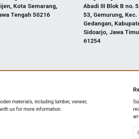
ijen, Kota Semarang,
Abadi III Blok B no. 5
awa Tengah 50216
53, Gemurung, Kec.
Gedangan, Kabupat
Sidoarjo, Jawa Timu
61254
R
den materials, including lumber, veneer,
Su
 with us for more information.
re
arr